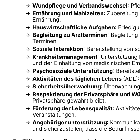
Wundpflege und Verbandswechsel
: Pf
Ernährung und Mahlzeiten
: Zubereitung
Ernährung.
Hauswirtschaftliche Aufgaben
: Erledig
Begleitung zu Arztterminen
: Begleitung
Terminen.
Soziale Interaktion
: Bereitstellung von 
Krankheitsmanagement
: Unterstützung
und der Einhaltung von medizinischen Em
Psychosoziale Unterstützung
: Bereitst
Aktivitäten des täglichen Lebens
(ADL):
Sicherheitsüberwachung
: Überwachung d
Respektierung der Privatsphäre und W
Privatsphäre gewahrt bleibt.
Förderung der Lebensqualität
: Aktivitä
Veranstaltungen.
Angehörigenunterstützung
: Kommunikat
und sicherzustellen, dass die Bedürfnisse