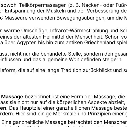
t sowohl Teilkörpermassagen (z. B. Nacken- oder Fuß
der Entspannung der Muskeln und der Verbesserung de
k
: Masseure verwenden Bewegungsübungen, um die Mob
en warme Umschläge, Infrarot-Wärmestrahlung und S
 eines der ältesten Heilmittel der Menschheit. Schon 
na über Ägypten bis hin zum antiken Griechenland spiel
usst nicht nur die behandelte Stelle, sondern den ges
influssen und das allgemeine Wohlbefinden steigern.
ieform, die auf eine lange Tradition zurückblickt und
e Massage
bezeichnet, ist eine Form der Massage, die 
ass sie nicht nur auf die körperlichen Aspekte abzielt
hen
. Das Hauptziel einer ganzheitlichen Massage beste
rdern. Hier sind einige Merkmale und Prinzipien einer
: Eine ganzheitliche Massage betrachtet den Menschen