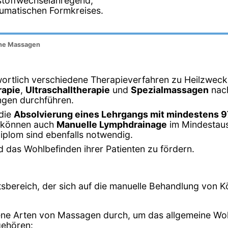
stoffwechselanregend,
umatischen Formkreises.
iche Massagen
wortlich verschiedene Therapieverfahren zu Heilzweck
apie
,
Ultraschalltherapie
und
Spezialmassagen
nach
ngen durchführen.
 die
Absolvierung eines Lehrgangs mit mindestens 9
e können auch
Manuelle Lymphdrainage
im Mindestaus
diplom sind ebenfalls notwendig.
 das Wohlbefinden ihrer Patienten zu fördern.
tsbereich, der sich auf die manuelle Behandlung von Kö
ene Arten von Massagen durch, um das allgemeine Woh
gehören: