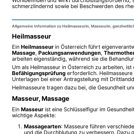
Wohlbefinden und wirkt durchblutungsfördernd, 
schmerzlindernd sowie bei Beschwerden des rhe
Allgemeine Information zu Heilmasseurin, Masseurin, ganzheitl
Heilmasseur
Ein
Heilmasseur
in Österreich führt eigenverant
Massage
,
Packungsanwendungen
,
Thermother
arbeiten eigenständig, während sie die Behandlu
Um als Heilmasseur in Österreich zu arbeiten, ist
Befähigungsprüfung
erforderlich. Heilmasseur
Unterlagen bei einer Antragstellung mit Drittland
Heilmasseure tragen dazu bei, die Gesundheit und
Masseur, Massage
Ein
Masseur
ist eine Schlüsselfigur im Gesundhei
wichtige Aspekte:
Massagearten
: Masseure führen verschied
und die Durchblutung zu verbessern. Dazu 