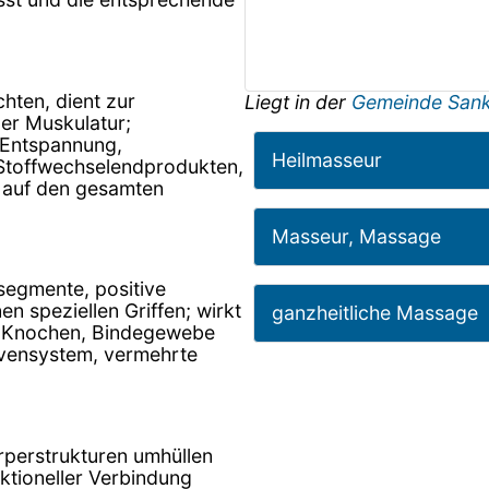
hten, dient zur
Liegt in der
Gemeinde Sank
r Muskulatur;
 Entspannung,
Heilmasseur
Stoffwechselendprodukten,
 auf den gesamten
Masseur, Massage
rsegmente, positive
 speziellen Griffen; wirkt
ganzheitliche Massage
e, Knochen, Bindegewebe
rvensystem, vermehrte
rperstrukturen umhüllen
nktioneller Verbindung