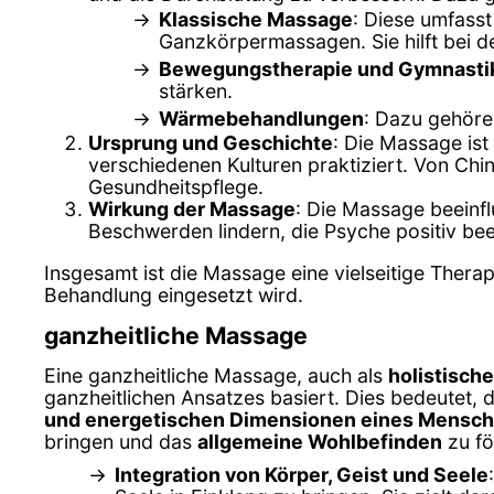
Klassische Massage
: Diese umfass
Ganzkörpermassagen. Sie hilft bei 
Bewegungstherapie und Gymnasti
stärken.
Wärmebehandlungen
: Dazu gehör
Ursprung und Geschichte
: Die Massage ist
verschiedenen Kulturen praktiziert. Von Chi
Gesundheitspflege.
Wirkung der Massage
: Die Massage beeinfl
Beschwerden lindern, die Psyche positiv bee
Insgesamt ist die Massage eine vielseitige Therap
Behandlung eingesetzt wird.
ganzheitliche Massage
Eine ganzheitliche Massage, auch als
holistisch
ganzheitlichen Ansatzes basiert. Dies bedeutet, d
und energetischen Dimensionen eines Mensc
bringen und das
allgemeine Wohlbefinden
zu fö
Integration von Körper, Geist und Seele