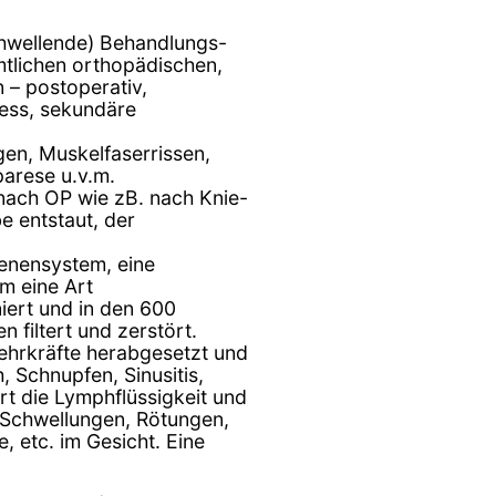
chwellende) Behandlungs-
mtlichen orthopädischen,
 – postoperativ,
ress, sekundäre
en, Muskelfaserrissen,
parese u.v.m.
ach OP wie zB. nach Knie-
e entstaut, der
enensystem, eine
m eine Art
iert und in den 600
 filtert und zerstört.
ehrkräfte herabgesetzt und
, Schnupfen, Sinusitis,
rt die Lymphflüssigkeit und
e Schwellungen, Rötungen,
 etc. im Gesicht. Eine