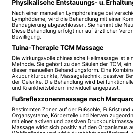
Physikalische Entstauungs- u. Erhaltu
Nach einer manuellen Lymphdrainage bei versch
Lymphödeme, wird die Behandlung mit einer Kom
Bandagierung abgeschlossen. Sie hemmt die Ne
Diese Behandlung erfolgt nur auf ärztlicher Vero
Bewilligung.
Tuina-Therapie TCM Massage
Die wirkungsvolle chinesische Heilmassage ist ein
Methode. Sie gehört zu den Säulen der TCM, ein 
dieser manuellen Behandlungsform. Eine Kombina
Akupunkturpunkte, Massagetechnik, passiver Be
der Gelenke. Die Behandlung wird bei funktionell
und Krankheitsbildern individuell angepasst.
Fußreflexzonenmassage nach Marquar
Bestimmten Zonen auf der Fußsohle, Fußrist und
Organsysteme, Körperteile und Nerven zugeordn
mit einer aktiven und passiven Druckpunktmassag
Massage wirkt sich positiv auf den Organismus au