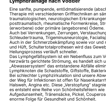
Lymphdrainage nach Vodder
Eine sanfte, pumpende, entödmatisierende (abs
Therapie mit verschiedenen Grifftechniken an sä
traumatologischen, neurologischen Erkrankungen
posttraumatisch, rheumatische Formenkreise, St
(erworbene) oder primäre (angeborene) Ödeme.
Auch bei Verrenkungen, Zerrungen, Verstauchung
Schleudertrauma, Trigeminusneurologie, Facialis
Auch in der Schmerzbekämpfung sowie vor und n
und Hüft, Schultertotalprothesen wird das Geweb
Heilungsprozess verläuft schneller.
Das Lymphgefäßsystem ist ein Nebenfluss zum V
herzwärts gerichtete Strömung, es handelt sich u
„Abwassersystem“ das entstandene Abfälle elimin
Lymphknoten die Schadstoffe, Giftstoffe, Bakterien
Bei schlechter Lymphzirkulation sind unsere Abw
der Weg für Infektionen ist offen für Nasenkatarrh
Halsweh, Angina etc. Diese „Verstopfung“ stagnie
es entsteht eine Reihe von Schönheitsfehlern wi
Aufgedunsenheit, Tränensäcke, Pickel, Couperose,
enorme Folge für Gesundheit und Schönheit.