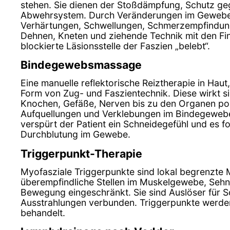
stehen. Sie dienen der Stoßdämpfung, Schutz g
Abwehrsystem. Durch Veränderungen im Geweb
Verhärtungen, Schwellungen, Schmerzempfindun
Dehnen, Kneten und ziehende Technik mit den Fi
blockierte Läsionsstelle der Faszien „belebt“.
Bindegewebsmassage
Eine manuelle reflektorische Reiztherapie in Hau
Form von Zug- und Faszientechnik. Diese wirkt s
Knochen, Gefäße, Nerven bis zu den Organen posi
Aufquellungen und Verklebungen im Bindegewebe
verspürt der Patient ein Schneidegefühl und es fo
Durchblutung im Gewebe.
Triggerpunkt-Therapie
Myofasziale Triggerpunkte sind lokal begrenzte
überempfindliche Stellen im Muskelgewebe, Sehn
Bewegung eingeschränkt. Sie sind Auslöser für S
Ausstrahlungen verbunden. Triggerpunkte werden
behandelt.