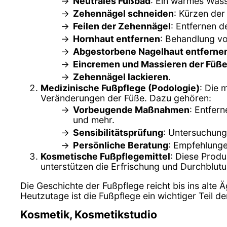
Neutrales Fußbad
: Ein warmes Wass
Zehennägel schneiden
: Kürzen der
Feilen der Zehennägel
: Entfernen d
Hornhaut entfernen
: Behandlung v
Abgestorbene Nagelhaut entferne
Eincremen und Massieren der Füß
Zehennägel lackieren
.
Medizinische Fußpflege (Podologie)
: Die 
Veränderungen der Füße. Dazu gehören:
Vorbeugende Maßnahmen
: Entfer
und mehr.
Sensibilitätsprüfung
: Untersuchung
Persönliche Beratung
: Empfehlung
Kosmetische Fußpflegemittel
: Diese Prod
unterstützen die Erfrischung und Durchblut
Die Geschichte der Fußpflege reicht bis ins alte 
Heutzutage ist die Fußpflege ein wichtiger Teil 
Kosmetik, Kosmetikstudio