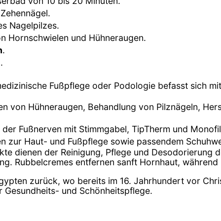
erbad von 10 bis 20 Minuten.
 Zehennägel.
es Nagelpilzes.
on Hornschwielen und Hühneraugen.
n
.
e
.
medizinische Fußpflege oder Podologie befasst sich m
nen von Hühneraugen, Behandlung von Pilznägeln, Hers
 der Fußnerven mit Stimmgabel, TipTherm und Monofi
en zur Haut- und Fußpflege sowie passendem Schuhwe
ukte dienen der Reinigung, Pflege und Desodorierung
ung. Rubbelcremes entfernen sanft Hornhaut, während
Ägypten zurück, wo bereits im 16. Jahrhundert vor Chri
der Gesundheits- und Schönheitspflege.