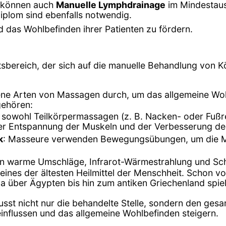
e können auch
Manuelle Lymphdrainage
im Mindestaus
diplom sind ebenfalls notwendig.
 das Wohlbefinden ihrer Patienten zu fördern.
tsbereich, der sich auf die manuelle Behandlung von Kö
ene Arten von Massagen durch, um das allgemeine Woh
gehören:
t sowohl Teilkörpermassagen (z. B. Nacken- oder Fuß
der Entspannung der Muskeln und der Verbesserung de
k
: Masseure verwenden Bewegungsübungen, um die Mob
en warme Umschläge, Infrarot-Wärmestrahlung und S
 eines der ältesten Heilmittel der Menschheit. Schon 
na über Ägypten bis hin zum antiken Griechenland spiel
usst nicht nur die behandelte Stelle, sondern den ges
influssen und das allgemeine Wohlbefinden steigern.