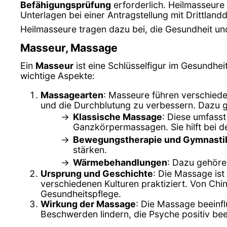
Befähigungsprüfung
erforderlich. Heilmasseur
Unterlagen bei einer Antragstellung mit Drittland
Heilmasseure tragen dazu bei, die Gesundheit und
Masseur, Massage
Ein
Masseur
ist eine Schlüsselfigur im Gesundhei
wichtige Aspekte:
Massagearten
: Masseure führen verschied
und die Durchblutung zu verbessern. Dazu 
Klassische Massage
: Diese umfass
Ganzkörpermassagen. Sie hilft bei 
Bewegungstherapie und Gymnasti
stärken.
Wärmebehandlungen
: Dazu gehör
Ursprung und Geschichte
: Die Massage ist
verschiedenen Kulturen praktiziert. Von Chi
Gesundheitspflege.
Wirkung der Massage
: Die Massage beeinfl
Beschwerden lindern, die Psyche positiv bee